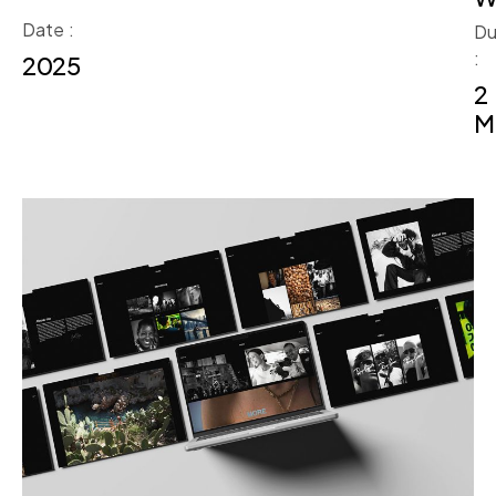
Date :
Du
:
2025
2
M