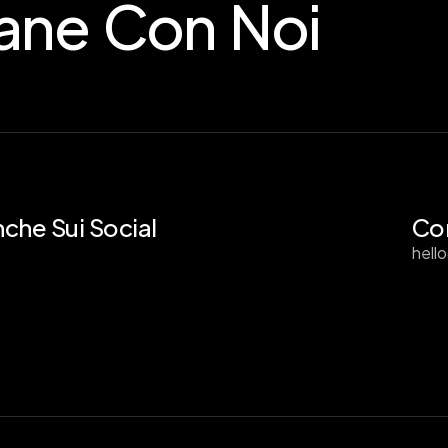
lane Con Noi
nche Sui Social
Con
hell