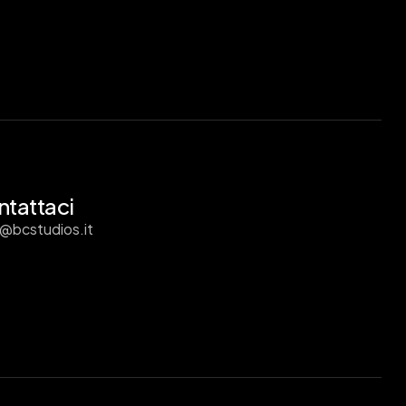
tattaci
o@bcstudios.it