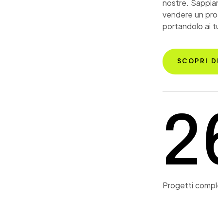
nostre. Sappiam
vendere un prod
portandolo ai tu
SCOPRI D
3
Progetti compl