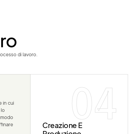
oro
rocesso di lavoro.
04
 in cui
 lo
n modo
Creazione E
finare
Produzione