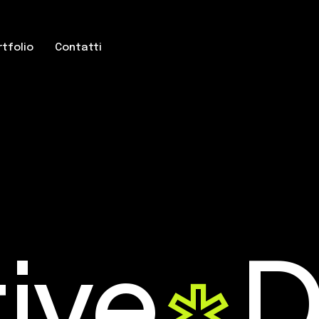
rtfolio
Contatti
ive
D